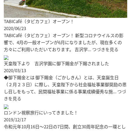
TABICafé（タビカフェ）オープン！
2020/06/23
TABICafé（タビカフェ）オープン！ 新型コロナウイルスの影
響で、4月の一般オープンが6月になりましたが、現在多くの
方々にご利用いただいております。 吉沢学...
つづきを見る
天皇陛下より 吉沢学園に御下賜金が下賜されました
2020/03/13
◆御下賜金とは 御下賜金（ごかしきん）とは、天皇誕生日
（２月２３日）に際し、天皇陛下から社会福祉事業御奨励の思
し召しをもって、民間福祉事業に係る事業成績優秀な施...
つづ
きを見る
ロンドン視察旅行にいってきました！
2019/12/17
令和元年10月16日～22日の7日間、創立30周年記念の一環とし